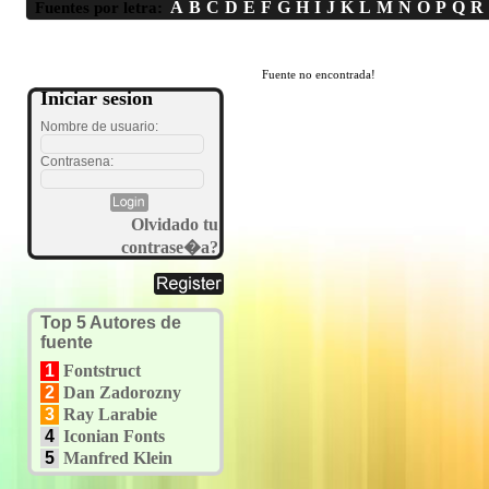
A
B
C
D
E
F
G
H
I
J
K
L
M
N
O
P
Q
R
Fuentes por letra:
Fuente no encontrada!
Iniciar sesion
Nombre de usuario:
Contrasena:
Olvidado tu
contrase�a?
Top 5 Autores de
fuente
1
Fontstruct
2
Dan Zadorozny
3
Ray Larabie
4
Iconian Fonts
5
Manfred Klein