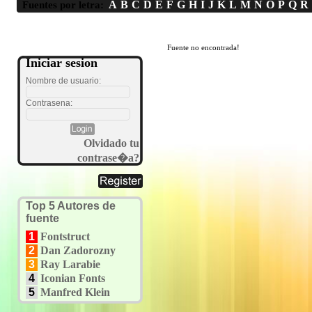
A
B
C
D
E
F
G
H
I
J
K
L
M
N
O
P
Q
R
Fuentes por letra:
Fuente no encontrada!
Iniciar sesion
Nombre de usuario:
Contrasena:
Olvidado tu
contrase�a?
Top 5 Autores de
fuente
1
Fontstruct
2
Dan Zadorozny
3
Ray Larabie
4
Iconian Fonts
5
Manfred Klein