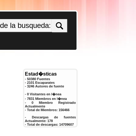
Estad�sticas
- 50380 Fuentes
- 2101 Escaparates
-
3246
Autores de fuente
- 0 Visitantes en l�nea
- 7831 Miembros en l�nea
-
0
Miembro Registrado
Actualmente
- Total de Miembros:
156466
- Descargas de fuentes
Actualmente:
178
- Total de descargas:
14709607