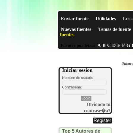
Enviar fuente
Utilidades
Los 
Nuevas fuentes
Temas de fuente
fuentes
A
B
C
D
E
F
G
Fuentes por letra:
Fuente 
Iniciar sesion
Nombre de usuario:
Contrasena:
Olvidado tu
contrase�a?
Top 5 Autores de