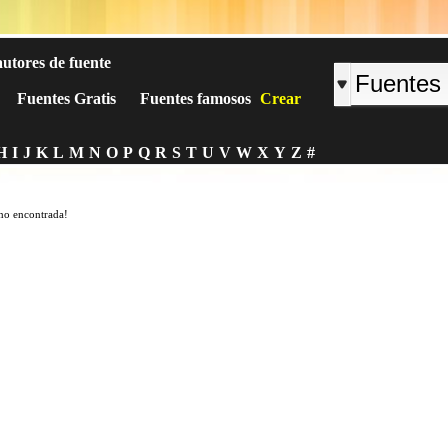
autores de fuente
Fuentes Gratis
Fuentes famosos
Crear
H
I
J
K
L
M
N
O
P
Q
R
S
T
U
V
W
X
Y
Z
#
no encontrada!