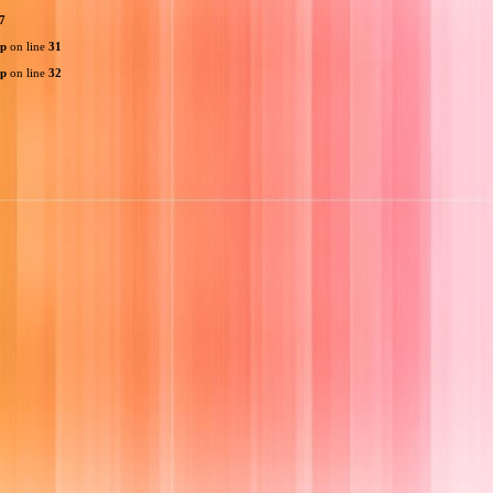
7
hp
on line
31
hp
on line
32