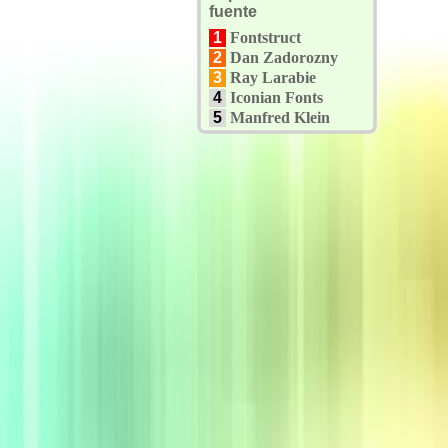
fuente
1
Fontstruct
2
Dan Zadorozny
3
Ray Larabie
4
Iconian Fonts
5
Manfred Klein