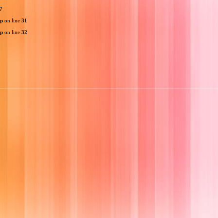
7
hp
on line
31
hp
on line
32