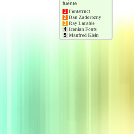
fuente
1
Fontstruct
2
Dan Zadorozny
3
Ray Larabie
4
Iconian Fonts
5
Manfred Klein