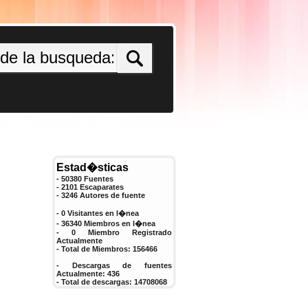
Estad�sticas
- 50380 Fuentes
- 2101 Escaparates
-
3246
Autores de fuente
- 0 Visitantes en l�nea
- 36340 Miembros en l�nea
-
0
Miembro Registrado
Actualmente
- Total de Miembros:
156466
- Descargas de fuentes
Actualmente:
436
- Total de descargas:
14708068