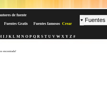
autores de fuente
Fuentes Gratis
Fuentes famosos
Crear
H
I
J
K
L
M
N
O
P
Q
R
S
T
U
V
W
X
Y
Z
#
no encontrada!