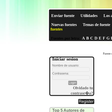
Enviar fuente
Utilidades
Los 
Nuevas fuentes
Temas de fuente
fuentes
A
B
C
D
E
F
G
Fuentes por letra:
Fuente 
Iniciar sesion
Nombre de usuario:
Contrasena:
Olvidado tu
contrase�a?
Top 5 Autores de