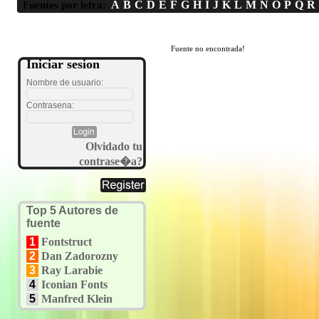
A
B
C
D
E
F
G
H
I
J
K
L
M
N
O
P
Q
R
Fuentes por letra:
Fuente no encontrada!
Iniciar sesion
Nombre de usuario:
Contrasena:
Olvidado tu
contrase�a?
Top 5 Autores de
fuente
1
Fontstruct
2
Dan Zadorozny
3
Ray Larabie
4
Iconian Fonts
5
Manfred Klein