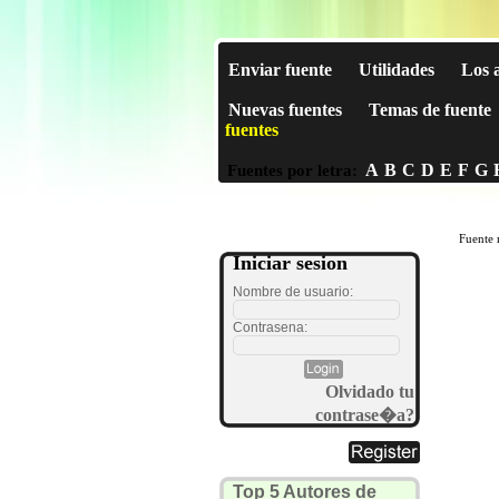
Enviar fuente
Utilidades
Los 
Nuevas fuentes
Temas de fuente
fuentes
A
B
C
D
E
F
G
Fuentes por letra:
Fuente 
Iniciar sesion
Nombre de usuario:
Contrasena:
Olvidado tu
contrase�a?
Top 5 Autores de