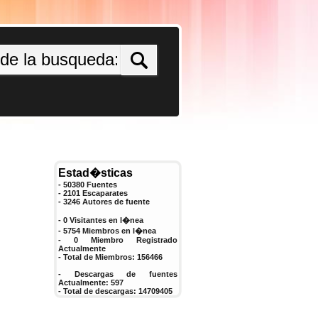
Estad�sticas
- 50380 Fuentes
- 2101 Escaparates
-
3246
Autores de fuente
- 0 Visitantes en l�nea
- 5754 Miembros en l�nea
-
0
Miembro Registrado
Actualmente
- Total de Miembros:
156466
- Descargas de fuentes
Actualmente:
597
- Total de descargas:
14709405