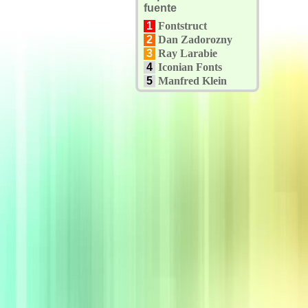
fuente
1
Fontstruct
2
Dan Zadorozny
3
Ray Larabie
4
Iconian Fonts
5
Manfred Klein