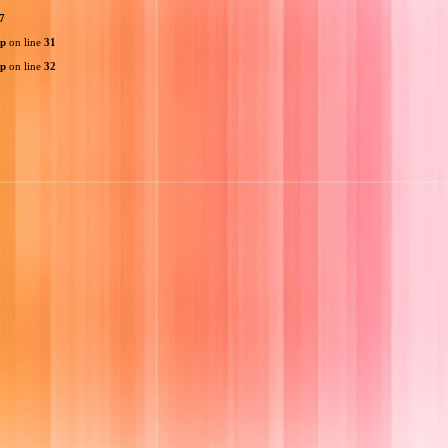
7
hp
on line
31
hp
on line
32