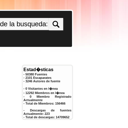
Estad�sticas
- 50380 Fuentes
- 2101 Escaparates
-
3246
Autores de fuente
- 0 Visitantes en l�nea
- 12292 Miembros en l�nea
-
0
Miembro Registrado
Actualmente
- Total de Miembros:
156466
- Descargas de fuentes
Actualmente:
223
- Total de descargas:
14709652