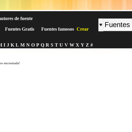
autores de fuente
Fuentes Gratis
Fuentes famosos
Crear
H
I
J
K
L
M
N
O
P
Q
R
S
T
U
V
W
X
Y
Z
#
no encontrada!