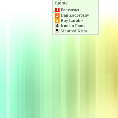
fuente
1
Fontstruct
2
Dan Zadorozny
3
Ray Larabie
4
Iconian Fonts
5
Manfred Klein