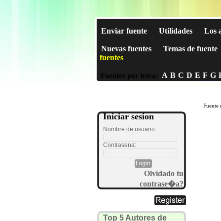
Enviar fuente
Utilidades
Los 
Nuevas fuentes
Temas de fuente
fuentes
A
B
C
D
E
F
G
Fuentes por letra:
Fuente 
Iniciar sesion
Nombre de usuario:
Contrasena:
Olvidado tu
contrase�a?
Top 5 Autores de