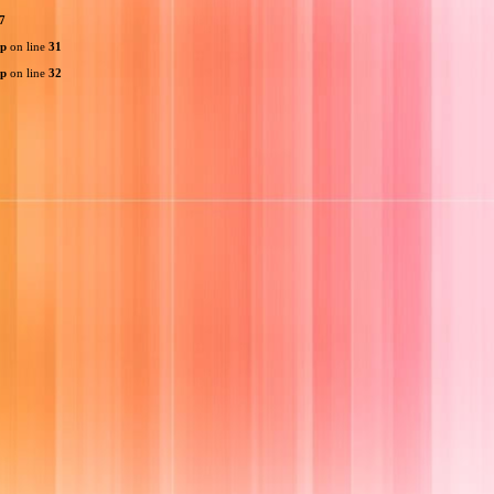
7
hp
on line
31
hp
on line
32