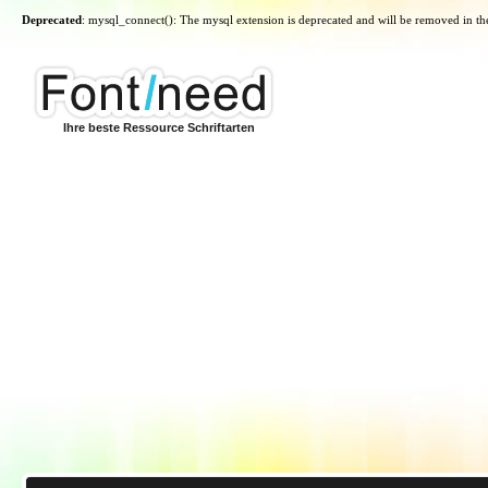
Deprecated
: mysql_connect(): The mysql extension is deprecated and will be removed in th
Ihre beste Ressource Schriftarten