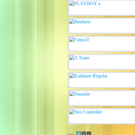
Seite:
1
2
>