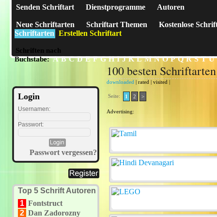
Senden Schriftart
Dienstprogramme
Autoren
Neue Schriftarten
Schriftart Themen
Kostenlose Schrif
Schriftarten
Erstellen Schriftart
Schriften nach
A
B
C
D
E
F
G
H
I
J
K
L
M
N
O
P
Q
R
S
T
U
Buchstabe:
100 besten Schriftarte
downloaded
|
rated
|
visited
|
Login
Seite:
1
2
>
Usernamen:
Advertising:
Passwort:
Passwort vergessen?
Top 5 Schrift Autoren
1
Fontstruct
2
Dan Zadorozny