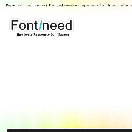
Deprecated
: mysql_connect(): The mysql extension is deprecated and will be removed in th
Ihre beste Ressource Schriftarten