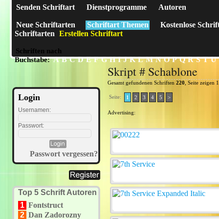
Senden Schriftart
Dienstprogramme
Autoren
Neue Schriftarten
Schriftart Themen
Kostenlose Schrif
Schriftarten
Erstellen Schriftart
Schriften nach
A
B
C
D
E
F
G
H
I
J
K
L
M
N
O
P
Q
R
S
T
U
Buchstabe:
Skript # Schablone
Gesamt gefundenen Schriften
220
, Seite zeigen 
Login
Seite:
1
2
3
4
5
>
Usernamen:
Advertising:
Passwort:
Passwort vergessen?
Top 5 Schrift Autoren
1
Fontstruct
2
Dan Zadorozny