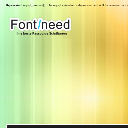
Deprecated
: mysql_connect(): The mysql extension is deprecated and will be removed in th
Ihre beste Ressource Schriftarten