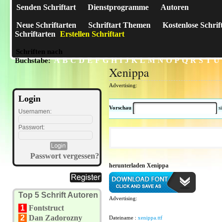
Senden Schriftart
Dienstprogramme
Autoren
Neue Schriftarten
Schriftart Themen
Kostenlose Schrif
Schriftarten
Erstellen Schriftart
Schriften nach
A
B
C
D
E
F
G
H
I
J
K
L
M
N
O
P
Q
R
S
T
U
Buchstabe:
Xenippa
Advertising:
Login
Vorschau
s
Usernamen:
Passwort:
Passwort vergessen?
herunterladen Xenippa
Top 5 Schrift Autoren
Advertising:
1
Fontstruct
2
Dan Zadorozny
Dateiname :
xenippa.ttf