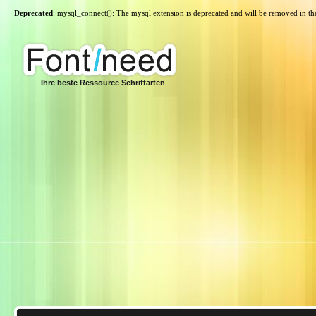
Deprecated
: mysql_connect(): The mysql extension is deprecated and will be removed in th
Ihre beste Ressource Schriftarten