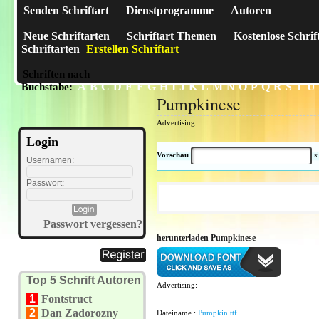
Senden Schriftart
Dienstprogramme
Autoren
Neue Schriftarten
Schriftart Themen
Kostenlose Schrif
Schriftarten
Erstellen Schriftart
Schriften nach
A
B
C
D
E
F
G
H
I
J
K
L
M
N
O
P
Q
R
S
T
U
Buchstabe:
Pumpkinese
Advertising:
Login
Vorschau
s
Usernamen:
Passwort:
Passwort vergessen?
herunterladen Pumpkinese
Top 5 Schrift Autoren
Advertising:
1
Fontstruct
2
Dan Zadorozny
Dateiname :
Pumpkin.ttf