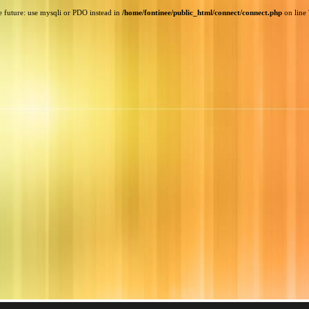
e future: use mysqli or PDO instead in
/home/fontinee/public_html/connect/connect.php
on line