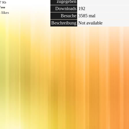
zugegeben
77 Kb
Free
Downloads
192
 likes
Besuche
3585 mal
Beschreibung
Not available