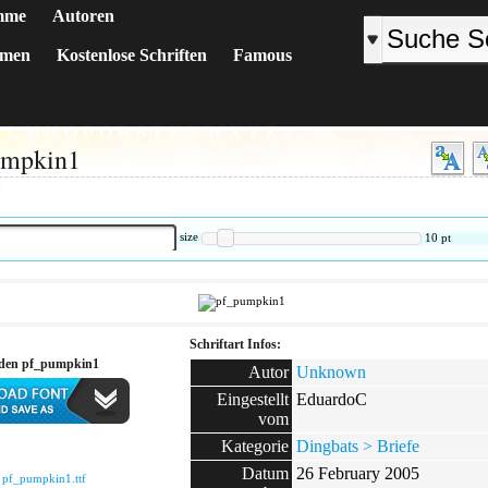
mme
Autoren
emen
Kostenlose Schriften
Famous
K
L
M
N
O
P
Q
R
S
T
U
V
W
X
Y
Z
#
umpkin1
:
size
10
pt
Schriftart Infos:
aden pf_pumpkin1
Autor
Unknown
Eingestellt
EduardoC
vom
:
Kategorie
Dingbats > Briefe
Datum
26 February 2005
:
pf_pumpkin1.ttf