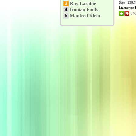
Size : 136.
3
Ray Larabie
Lizenztyp:
4
Iconian Fonts
0%
5
Manfred Klein