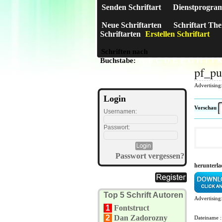
Senden Schriftart
Dienstprogra
Neue Schriftarten
Schriftart Th
Schriftarten
Erstellen Schriftart
Schriften nach
A
B
C
D
E
F
G
H
I
J
Buchstabe:
pf_p
Advertising
Login
Vorschau
Usernamen:
Passwort:
Passwort vergessen?
herunterl
Top 5 Schrift Autoren
Advertising
1
Fontstruct
2
Dan Zadorozny
Dateiname 