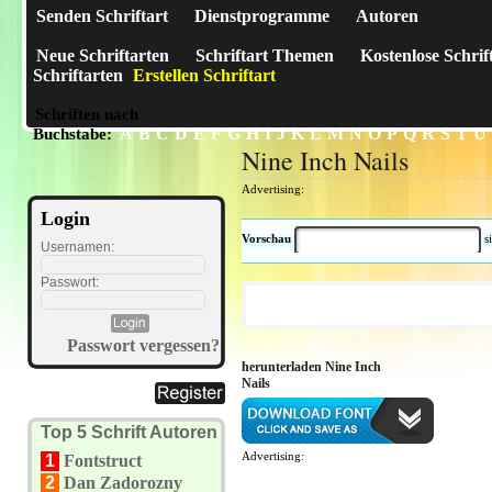
Senden Schriftart
Dienstprogramme
Autoren
Neue Schriftarten
Schriftart Themen
Kostenlose Schrif
Schriftarten
Erstellen Schriftart
Schriften nach
A
B
C
D
E
F
G
H
I
J
K
L
M
N
O
P
Q
R
S
T
U
Buchstabe:
Nine Inch Nails
Advertising:
Login
Vorschau
s
Usernamen:
Passwort:
Passwort vergessen?
herunterladen Nine Inch
Nails
Top 5 Schrift Autoren
Advertising:
1
Fontstruct
2
Dan Zadorozny