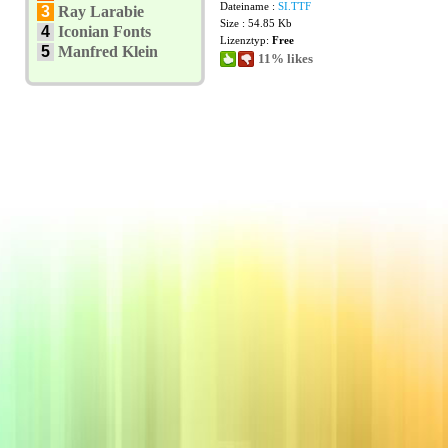
Dateiname :
SI.TTF
3
Ray Larabie
Size : 54.85 Kb
4
Iconian Fonts
Lizenztyp:
Free
5
Manfred Klein
11% likes