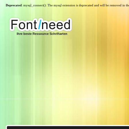
Deprecated
: mysql_connect(): The mysql extension is deprecated and will be removed in th
Ihre beste Ressource Schriftarten