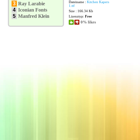
Dateiname :
Kitchen Kapers
3
Ray Larabie
1.ttf
4
Iconian Fonts
Size : 166.34 Kb
5
Manfred Klein
Lizenztyp:
Free
0% likes