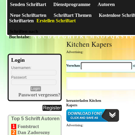
Senden Schriftart
Dienstprogramme
Autoren
Neue Schriftarten
Schriftart Themen
Kostenlose Schrif
Schriftarten
Erstellen Schriftart
Schriften nach
A
B
C
D
E
F
G
H
I
J
K
L
M
N
O
P
Q
R
S
T
U
Buchstabe:
Kitchen Kapers
Advertising:
Login
Vorschau
s
Usernamen:
Passwort:
Passwort vergessen?
herunterladen Kitchen
Kapers
Top 5 Schrift Autoren
Advertising:
1
Fontstruct
2
Dan Zadorozny