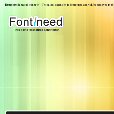
Deprecated
: mysql_connect(): The mysql extension is deprecated and will be removed in th
Ihre beste Ressource Schriftarten