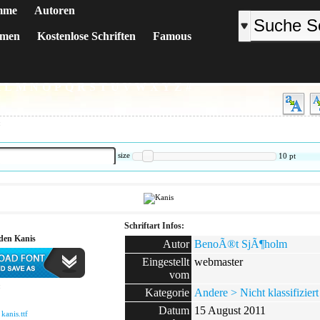
mme
Autoren
emen
Kostenlose Schriften
Famous
K
L
M
N
O
P
Q
R
S
T
U
V
W
X
Y
Z
#
:
size
10
pt
Schriftart Infos:
den Kanis
Autor
BenoÃ®t SjÃ¶holm
Eingestellt
webmaster
vom
:
Kategorie
Andere > Nicht klassifiziert
Datum
15 August 2011
:
kanis.ttf