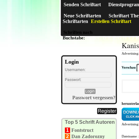
Senden Schriftart
Dienstprogra
Neue Schriftarten
Schriftart Th
Schriftarten
Erstellen Schriftart
Schriften nach
A
B
C
D
E
F
G
H
I
J
Buchstabe:
Kanis
Advertising
Login
Vorschau
Usernamen:
Passwort:
Passwort vergessen?
herunterla
Top 5 Schrift Autoren
Advertising
1
Fontstruct
2
Dan Zadorozny
Dateiname 