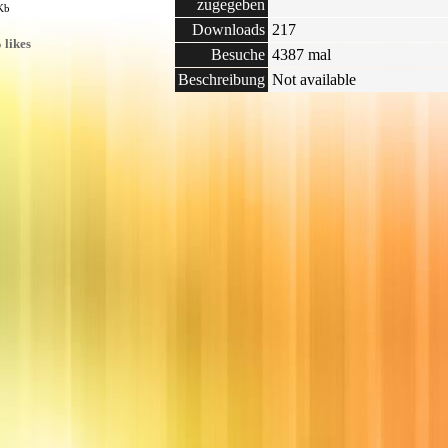
zugegeben
 Kb
Downloads
217
 likes
Besuche
4387 mal
Beschreibung
Not available