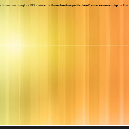
e future: use mysqli or PDO instead in
/home/fontinee/public_html/connect/connect.php
on line