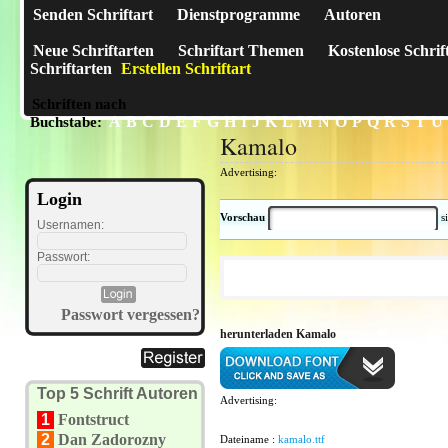
Senden Schriftart
Dienstprogramme
Autoren
Neue Schriftarten
Schriftart Themen
Kostenlose Schrif
Schriftarten
Erstellen Schriftart
Schriften nach
A
B
C
D
E
F
G
H
I
J
K
L
M
N
O
P
Q
R
S
T
U
Buchstabe:
Kamalo
Advertising:
Login
Vorschau
s
Usernamen:
Passwort:
Passwort vergessen?
herunterladen Kamalo
Top 5 Schrift Autoren
Advertising:
1
Fontstruct
2
Dan Zadorozny
Dateiname :
kamalo.ttf