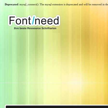
Deprecated
: mysql_connect(): The mysql extension is deprecated and will be removed in th
Ihre beste Ressource Schriftarten