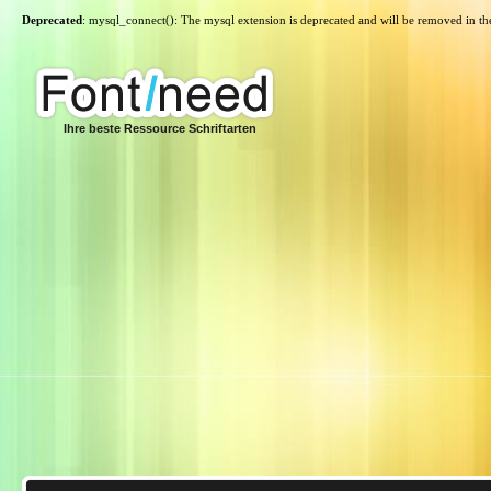
Deprecated
: mysql_connect(): The mysql extension is deprecated and will be removed in th
Ihre beste Ressource Schriftarten