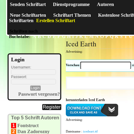
Senden Schriftart
Dienstprogramme
Autoren
Neue Schriftarten
Schriftart Themen
Kostenlose Schrif
Schriftarten
Erstellen Schriftart
Schriften nach
A
B
C
D
E
F
G
H
I
J
K
L
M
N
O
P
Q
R
S
T
U
Buchstabe:
Iced Earth
Advertising:
Login
Vorschau
s
Usernamen:
Passwort:
Passwort vergessen?
herunterladen Iced Earth
Top 5 Schrift Autoren
Advertising:
1
Fontstruct
2
Dan Zadorozny
Dateiname :
icedeart.ttf