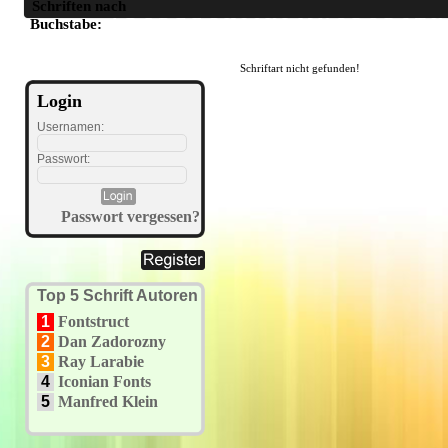
Schriften nach
A
B
C
D
E
F
G
H
I
J
K
L
M
N
O
P
Q
R
S
T
U
Buchstabe:
Schriftart nicht gefunden!
Login
Usernamen:
Passwort:
Passwort vergessen?
Top 5 Schrift Autoren
1
Fontstruct
2
Dan Zadorozny
3
Ray Larabie
4
Iconian Fonts
5
Manfred Klein