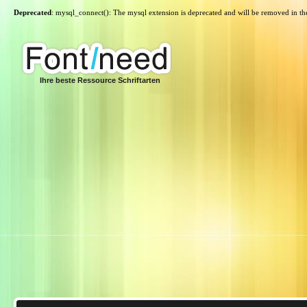
Deprecated
: mysql_connect(): The mysql extension is deprecated and will be removed in th
Ihre beste Ressource Schriftarten