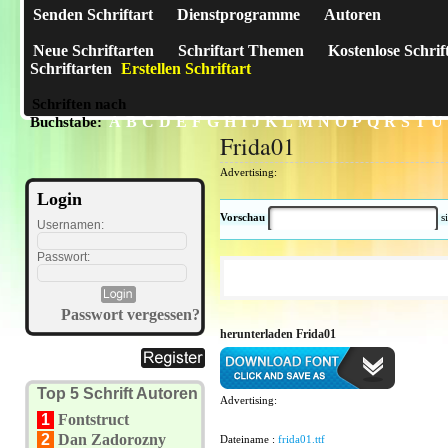
Senden Schriftart
Dienstprogramme
Autoren
Neue Schriftarten
Schriftart Themen
Kostenlose Schrif
Schriftarten
Erstellen Schriftart
Schriften nach
A
B
C
D
E
F
G
H
I
J
K
L
M
N
O
P
Q
R
S
T
U
Buchstabe:
Frida01
Advertising:
Login
Vorschau
s
Usernamen:
Passwort:
Passwort vergessen?
herunterladen Frida01
Top 5 Schrift Autoren
Advertising:
1
Fontstruct
2
Dan Zadorozny
Dateiname :
frida01.ttf