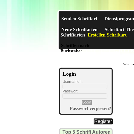
Senden Schriftart
Dienstprogra
Neue Schriftarten
Schriftart Th
Schriftarten
Erstellen Schriftart
Schriften nach
A
B
C
D
E
F
G
H
I
J
Buchstabe:
Schrift
Login
Usernamen:
Passwort:
Passwort vergessen?
Top 5 Schrift Autoren