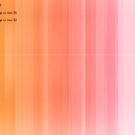
7
hp
on line
31
hp
on line
32