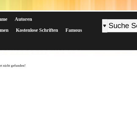
mme
Autoren
emen
Kostenlose Schriften
Famous
K
L
M
N
O
P
Q
R
S
T
U
V
W
X
Y
Z
#
art nicht gefunden!