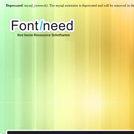
Deprecated
: mysql_connect(): The mysql extension is deprecated and will be removed in th
Ihre beste Ressource Schriftarten