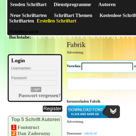
Senden Schriftart
Dienstprogramme
Autoren
Neue Schriftarten
Schriftart Themen
Kostenlose Schrif
Schriftarten
Erstellen Schriftart
Schriften nach
A
B
C
D
E
F
G
H
I
J
K
L
M
N
O
P
Q
R
S
T
U
Buchstabe:
Fabrik
Advertising:
Login
Vorschau
s
Usernamen:
Passwort:
Passwort vergessen?
herunterladen Fabrik
Top 5 Schrift Autoren
Advertising:
1
Fontstruct
2
Dan Zadorozny
Dateiname :
fabrik.ttf