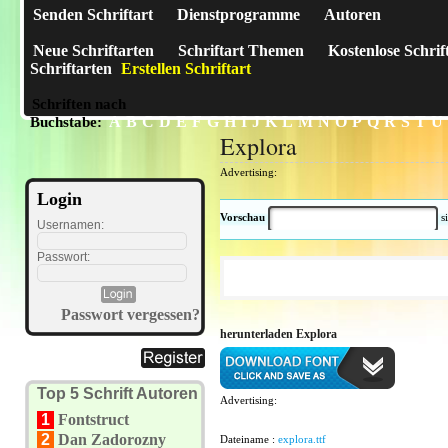
Senden Schriftart
Dienstprogramme
Autoren
Neue Schriftarten
Schriftart Themen
Kostenlose Schrif
Schriftarten
Erstellen Schriftart
Schriften nach
A
B
C
D
E
F
G
H
I
J
K
L
M
N
O
P
Q
R
S
T
U
Buchstabe:
Explora
Advertising:
Login
Vorschau
s
Usernamen:
Passwort:
Passwort vergessen?
herunterladen Explora
Top 5 Schrift Autoren
Advertising:
1
Fontstruct
2
Dan Zadorozny
Dateiname :
explora.ttf