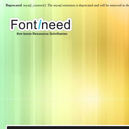
Deprecated
: mysql_connect(): The mysql extension is deprecated and will be removed in th
Ihre beste Ressource Schriftarten