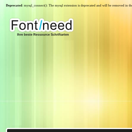
Deprecated
: mysql_connect(): The mysql extension is deprecated and will be removed in th
Ihre beste Ressource Schriftarten