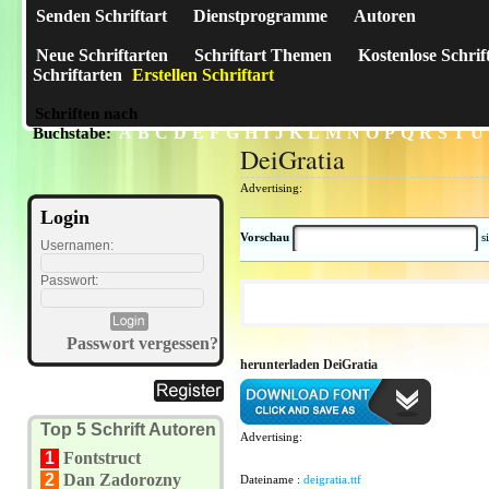
Senden Schriftart
Dienstprogramme
Autoren
Neue Schriftarten
Schriftart Themen
Kostenlose Schrif
Schriftarten
Erstellen Schriftart
Schriften nach
A
B
C
D
E
F
G
H
I
J
K
L
M
N
O
P
Q
R
S
T
U
Buchstabe:
DeiGratia
Advertising:
Login
Vorschau
s
Usernamen:
Passwort:
Passwort vergessen?
herunterladen DeiGratia
Top 5 Schrift Autoren
Advertising:
1
Fontstruct
2
Dan Zadorozny
Dateiname :
deigratia.ttf