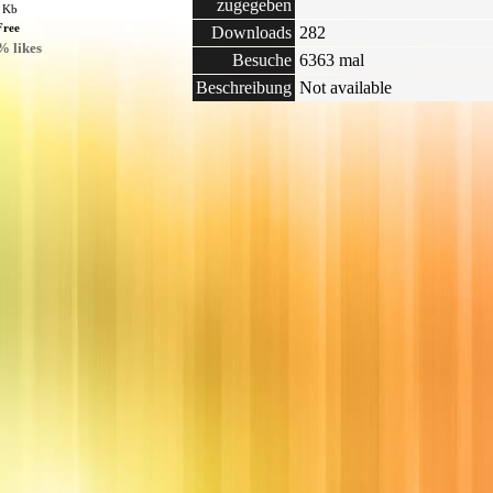
zugegeben
7 Kb
Free
Downloads
282
% likes
Besuche
6363 mal
Beschreibung
Not available