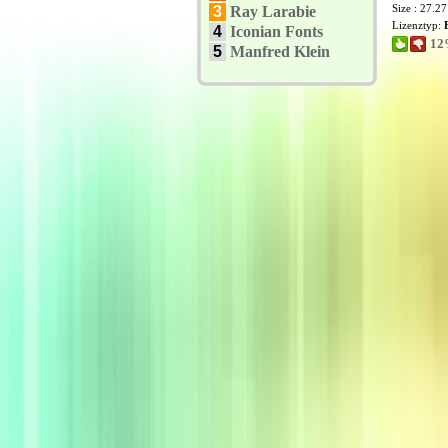
Size : 27.2
3
Ray Larabie
Lizenztyp:
4
Iconian Fonts
12
5
Manfred Klein