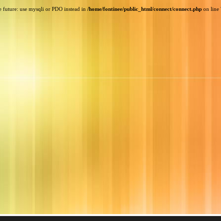
e future: use mysqli or PDO instead in
/home/fontinee/public_html/connect/connect.php
on line