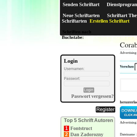
Senden Schriftart
Dienstprogra
Neue Schriftarten
Schriftart Th
Schriftarten
Erstellen Schriftart
Schriften nach
A
B
C
D
E
F
G
H
I
J
Buchstabe:
Corab
Advertising
Login
Vorschau
Usernamen:
Passwort:
Passwort vergessen?
herunterla
Top 5 Schrift Autoren
Advertising
1
Fontstruct
2
Dan Zadorozny
Dateiname 