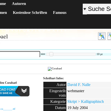
mme
Autoren
emen
Kostenlose Schriften
Famous
K
L
M
N
O
P
Q
R
S
T
U
V
W
X
Y
Z
#
ael
:
size
10
pt
Schriftart Infos:
den Corabael
Autor
David F. Nalle
Eingestellt
webmaster
vom
:
Kategorie
Skript > Kalligraphisch
Datum
19 July 2004
:
co______.ttf