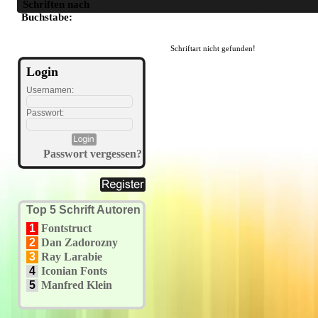
Schriften nach
A
B
C
D
E
F
G
H
I
J
K
L
M
N
O
P
Q
R
S
T
U
Buchstabe:
Schriftart nicht gefunden!
Login
Usernamen:
Passwort:
Passwort vergessen?
Top 5 Schrift Autoren
1
Fontstruct
2
Dan Zadorozny
3
Ray Larabie
4
Iconian Fonts
5
Manfred Klein