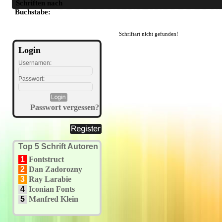
Schriften nach
A
B
C
D
E
F
G
H
I
J
K
L
M
N
O
P
Q
R
S
T
U
Buchstabe:
Schriftart nicht gefunden!
Login
Usernamen:
Passwort:
Passwort vergessen?
Top 5 Schrift Autoren
1
Fontstruct
2
Dan Zadorozny
3
Ray Larabie
4
Iconian Fonts
5
Manfred Klein