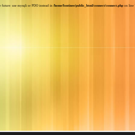
e future: use mysqli or PDO instead in
/home/fontinee/public_html/connect/connect.php
on line