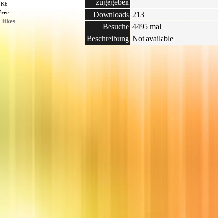
zugegeben
6 Kb
Free
Downloads
213
 likes
Besuche
4495 mal
Beschreibung
Not available