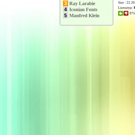
Size : 22.2
3
Ray Larabie
Lizenztyp:
4
Iconian Fonts
0%
5
Manfred Klein