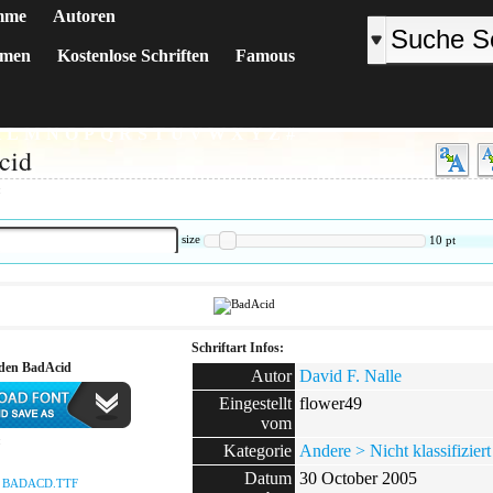
mme
Autoren
emen
Kostenlose Schriften
Famous
K
L
M
N
O
P
Q
R
S
T
U
V
W
X
Y
Z
#
cid
:
size
10
pt
Schriftart Infos:
aden BadAcid
Autor
David F. Nalle
Eingestellt
flower49
vom
:
Kategorie
Andere > Nicht klassifiziert
Datum
30 October 2005
:
BADACD.TTF