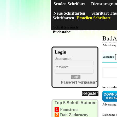
Senden Schriftart
Dienstprogra
Neue Schriftarten
Schriftart Th
Schriftarten
Erstellen Schriftart
Schriften nach
A
B
C
D
E
F
G
H
I
J
Buchstabe:
BadA
Advertising
Login
Vorschau
Usernamen:
Passwort:
Passwort vergessen?
herunterl
Top 5 Schrift Autoren
Advertising
1
Fontstruct
2
Dan Zadorozny
Dateiname 