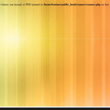
e future: use mysqli or PDO instead in
/home/fontinee/public_html/connect/connect.php
on line