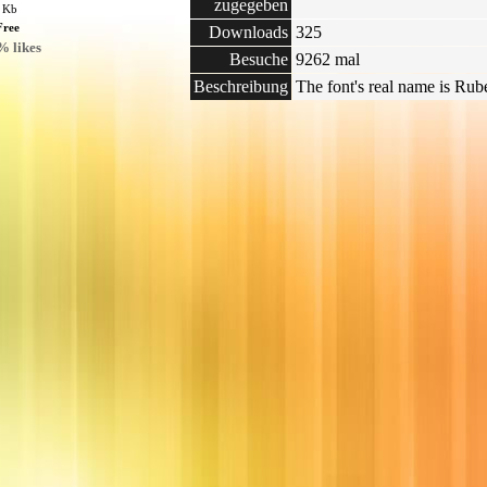
zugegeben
8 Kb
Free
Downloads
325
% likes
Besuche
9262 mal
Beschreibung
The font's real name is Rub