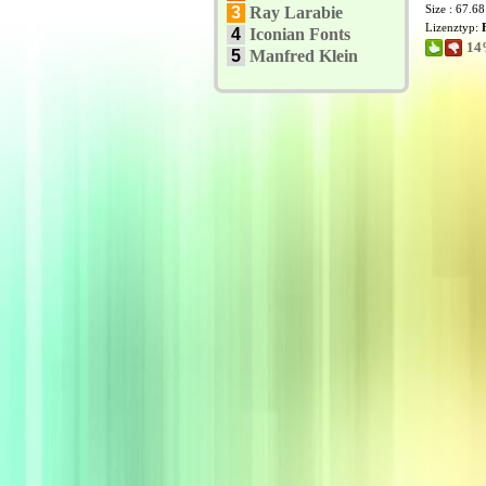
Size : 67.6
3
Ray Larabie
Lizenztyp:
4
Iconian Fonts
14
5
Manfred Klein