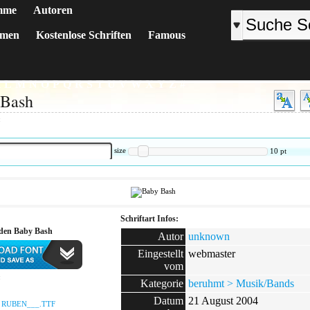
mme
Autoren
emen
Kostenlose Schriften
Famous
K
L
M
N
O
P
Q
R
S
T
U
V
W
X
Y
Z
#
 Bash
:
size
10
pt
Schriftart Infos:
aden Baby Bash
Autor
unknown
Eingestellt
webmaster
vom
:
Kategorie
beruhmt > Musik/Bands
Datum
21 August 2004
:
RUBEN___.TTF