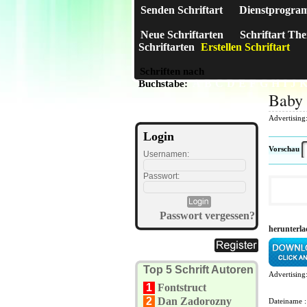
Senden Schriftart
Dienstprogra
Neue Schriftarten
Schriftart Th
Schriftarten
Erstellen Schriftart
Schriften nach
A
B
C
D
E
F
G
H
I
J
Buchstabe:
Baby
Advertising
Login
Vorschau
Usernamen:
Passwort:
Passwort vergessen?
herunterl
Top 5 Schrift Autoren
Advertising
1
Fontstruct
2
Dan Zadorozny
Dateiname 