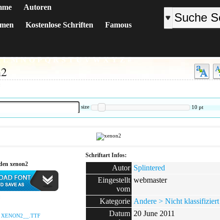
mme
Autoren
emen
Kostenlose Schriften
Famous
K
L
M
N
O
P
Q
R
S
T
U
V
W
X
Y
Z
#
n2
:
size
10
pt
Schriftart Infos:
aden xenon2
Autor
Splintered
Eingestellt
webmaster
vom
:
Kategorie
Andere > Nicht klassifiziert
Datum
20 June 2011
:
XENON2__.TTF