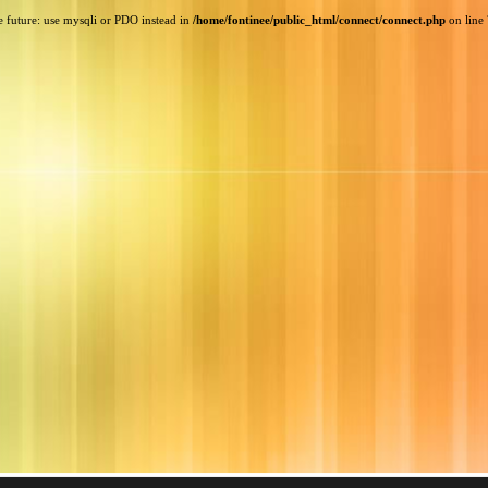
e future: use mysqli or PDO instead in
/home/fontinee/public_html/connect/connect.php
on line