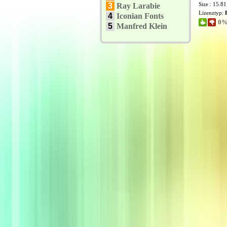
Size : 15.8
3
Ray Larabie
Lizenztyp:
4
Iconian Fonts
0%
5
Manfred Klein