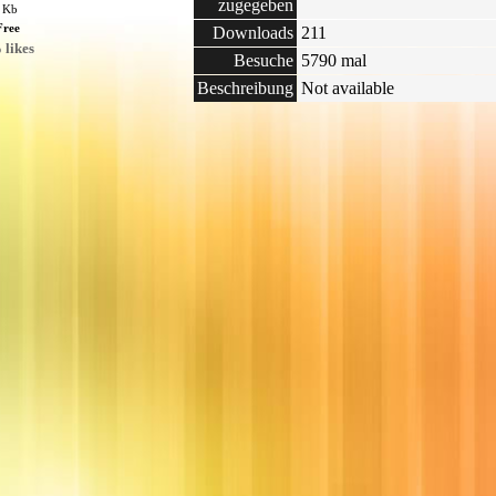
zugegeben
1 Kb
Free
Downloads
211
 likes
Besuche
5790 mal
Beschreibung
Not available