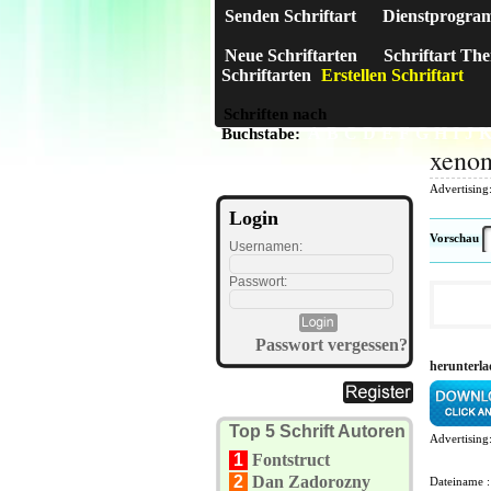
Senden Schriftart
Dienstprogra
Neue Schriftarten
Schriftart Th
Schriftarten
Erstellen Schriftart
Schriften nach
A
B
C
D
E
F
G
H
I
J
Buchstabe:
xeno
Advertising
Login
Vorschau
Usernamen:
Passwort:
Passwort vergessen?
herunterl
Top 5 Schrift Autoren
Advertising
1
Fontstruct
2
Dan Zadorozny
Dateiname 