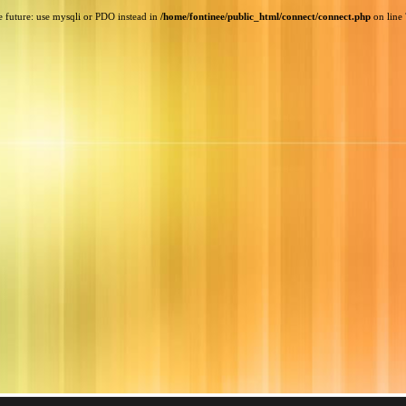
e future: use mysqli or PDO instead in
/home/fontinee/public_html/connect/connect.php
on line