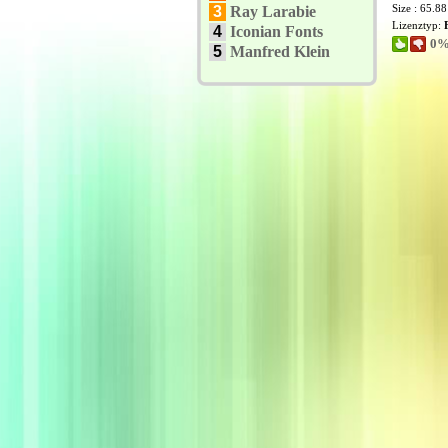
Size : 65.8
3
Ray Larabie
Lizenztyp:
4
Iconian Fonts
0%
5
Manfred Klein