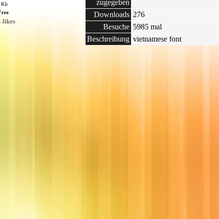
zugegeben
8 Kb
Free
Downloads
276
 likes
Besuche
5985 mal
Beschreibung
vietnamese font