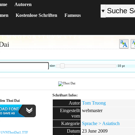
mme
Autoren
emen
Kostenlose Schriften
Famous
K
L
M
N
O
P
Q
R
S
T
U
V
W
X
Y
Z
#
Dai
:
size
10
pt
Schriftart Infos:
den Thoi Dai
Autor
Tom Truong
Eingestellt
webmaster
vom
:
Kategorie
Sprache > Asiatisch
Datum
23 June 2009
:
UVNThoiDai1.TTF