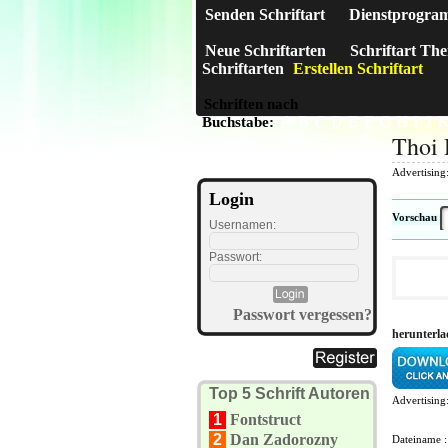
Senden Schriftart
Dienstprogra
Neue Schriftarten
Schriftart Th
Schriftarten
Erstellen Schriftart
Schriften nach
A
B
C
D
E
F
G
H
I
J
Buchstabe:
Thoi 
Advertising
Login
Vorschau
Usernamen:
Passwort:
Passwort vergessen?
herunterla
Top 5 Schrift Autoren
Advertising
1
Fontstruct
2
Dan Zadorozny
Dateiname 