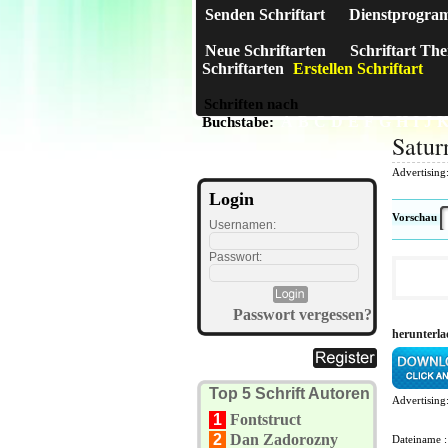
Senden Schriftart
Dienstprogra
Neue Schriftarten
Schriftart Th
Schriftarten
Erstellen Schriftart
Schriften nach
A
B
C
D
E
F
G
H
I
J
Buchstabe:
Satur
Advertising
Login
Vorschau
Usernamen:
Passwort:
Passwort vergessen?
herunterla
Top 5 Schrift Autoren
Advertising
1
Fontstruct
2
Dan Zadorozny
Dateiname 