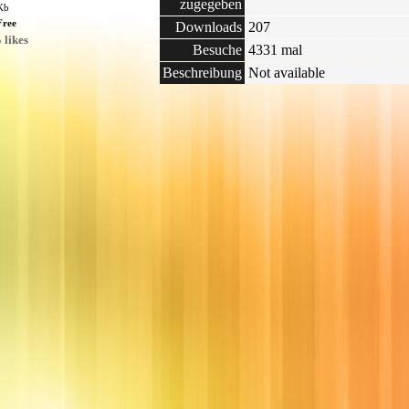
zugegeben
 Kb
Free
Downloads
207
 likes
Besuche
4331 mal
Beschreibung
Not available