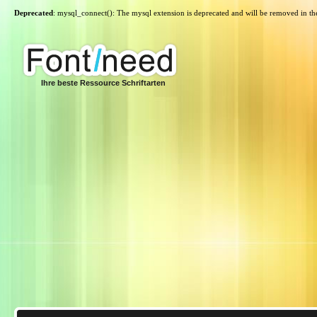
Deprecated
: mysql_connect(): The mysql extension is deprecated and will be removed in th
Ihre beste Ressource Schriftarten