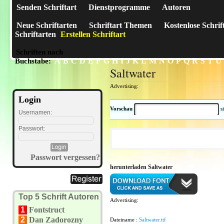
Senden Schriftart
Dienstprogramme
Autoren
Neue Schriftarten
Schriftart Themen
Kostenlose Schrif
Schriftarten
Erstellen Schriftart
Schriften nach
A
B
C
D
E
F
G
H
I
J
K
L
M
N
O
P
Q
R
S
T
U
Buchstabe:
Saltwater
Advertising:
Login
Vorschau
s
Usernamen:
Passwort:
Passwort vergessen?
herunterladen Saltwater
Top 5 Schrift Autoren
Advertising:
1
Fontstruct
2
Dan Zadorozny
Dateiname :
Saltwater.ttf