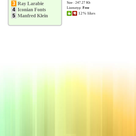
Size : 247.27 Kb
3
Ray Larabie
Lizenztyp:
Free
4
Iconian Fonts
12% likes
5
Manfred Klein