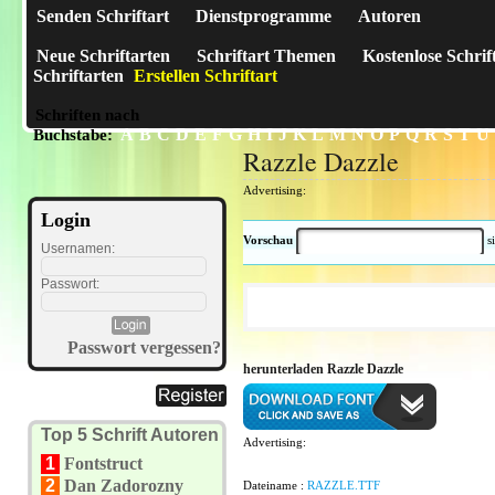
Senden Schriftart
Dienstprogramme
Autoren
Neue Schriftarten
Schriftart Themen
Kostenlose Schrif
Schriftarten
Erstellen Schriftart
Schriften nach
A
B
C
D
E
F
G
H
I
J
K
L
M
N
O
P
Q
R
S
T
U
Buchstabe:
Razzle Dazzle
Advertising:
Login
Vorschau
s
Usernamen:
Passwort:
Passwort vergessen?
herunterladen Razzle Dazzle
Top 5 Schrift Autoren
Advertising:
1
Fontstruct
2
Dan Zadorozny
Dateiname :
RAZZLE.TTF