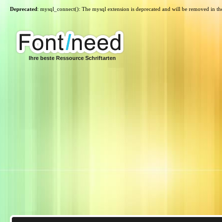
Deprecated
: mysql_connect(): The mysql extension is deprecated and will be removed in th
Ihre beste Ressource Schriftarten