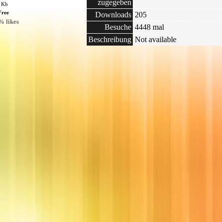
zugegeben
5 Kb
Free
Downloads
205
% likes
Besuche
4448 mal
Beschreibung
Not available