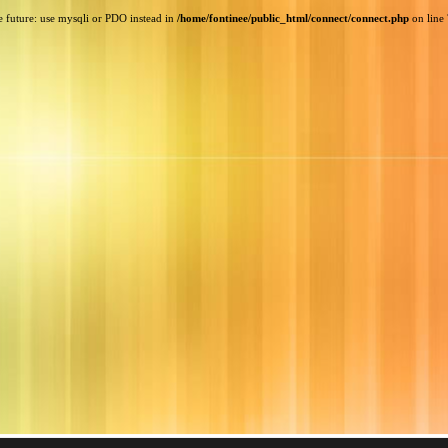
e future: use mysqli or PDO instead in
/home/fontinee/public_html/connect/connect.php
on line