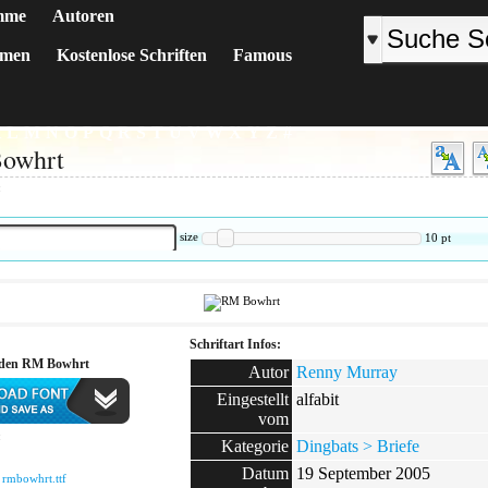
mme
Autoren
emen
Kostenlose Schriften
Famous
K
L
M
N
O
P
Q
R
S
T
U
V
W
X
Y
Z
#
owhrt
:
size
10
pt
Schriftart Infos:
aden RM Bowhrt
Autor
Renny Murray
Eingestellt
alfabit
vom
:
Kategorie
Dingbats > Briefe
Datum
19 September 2005
:
rmbowhrt.ttf