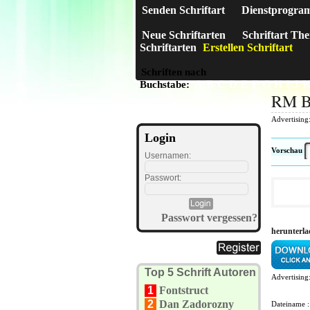
Senden Schriftart
Dienstprogra
Neue Schriftarten
Schriftart Th
Schriftarten
Erstellen Schriftart
Schriften nach
A
B
C
D
E
F
G
H
I
J
Buchstabe:
RM B
Advertising
Login
Vorschau
Usernamen:
Passwort:
Passwort vergessen?
herunterl
Top 5 Schrift Autoren
Advertising
1
Fontstruct
2
Dan Zadorozny
Dateiname 