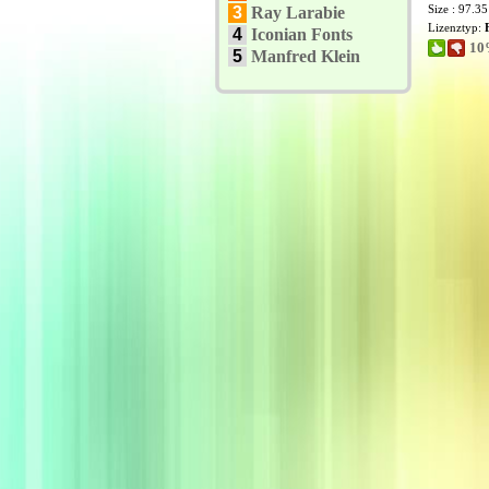
Size : 97.3
3
Ray Larabie
Lizenztyp:
4
Iconian Fonts
10
5
Manfred Klein