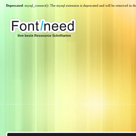
Deprecated
: mysql_connect(): The mysql extension is deprecated and will be removed in th
Ihre beste Ressource Schriftarten