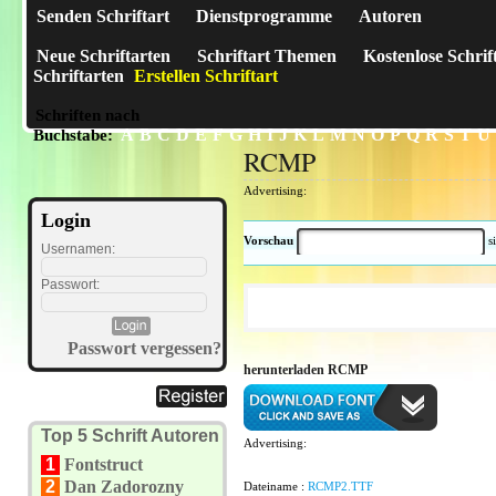
Senden Schriftart
Dienstprogramme
Autoren
Neue Schriftarten
Schriftart Themen
Kostenlose Schrif
Schriftarten
Erstellen Schriftart
Schriften nach
A
B
C
D
E
F
G
H
I
J
K
L
M
N
O
P
Q
R
S
T
U
Buchstabe:
RCMP
Advertising:
Login
Vorschau
s
Usernamen:
Passwort:
Passwort vergessen?
herunterladen RCMP
Top 5 Schrift Autoren
Advertising:
1
Fontstruct
2
Dan Zadorozny
Dateiname :
RCMP2.TTF