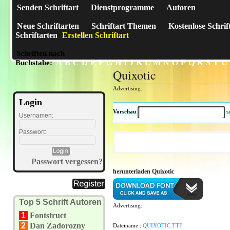
Senden Schriftart
Dienstprogramme
Autoren
Neue Schriftarten
Schriftart Themen
Kostenlose Schrif
Schriftarten
Erstellen Schriftart
Schriften nach
A
B
C
D
E
F
G
H
I
J
K
L
M
N
O
P
Q
R
S
T
U
Buchstabe:
Quixotic
Advertising:
Login
Vorschau
s
Usernamen:
Passwort:
Passwort vergessen?
herunterladen Quixotic
Top 5 Schrift Autoren
Advertising:
1
Fontstruct
2
Dan Zadorozny
Dateiname :
QUIXOTIC.TTF