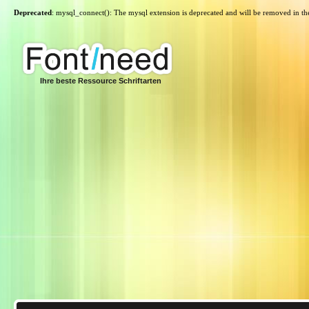
Deprecated
: mysql_connect(): The mysql extension is deprecated and will be removed in th
Ihre beste Ressource Schriftarten