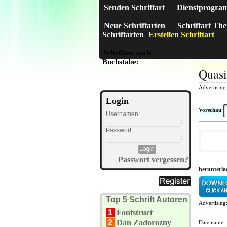
Senden Schriftart
Dienstprogra
Neue Schriftarten
Schriftart Th
Schriftarten
Erstellen Schriftart
Schriften nach
A
B
C
D
E
F
G
H
I
J
Buchstabe:
Quasi
Advertising
Login
Vorschau
Usernamen:
Passwort:
Passwort vergessen?
herunterla
Top 5 Schrift Autoren
Advertising
1
Fontstruct
2
Dan Zadorozny
Dateiname 