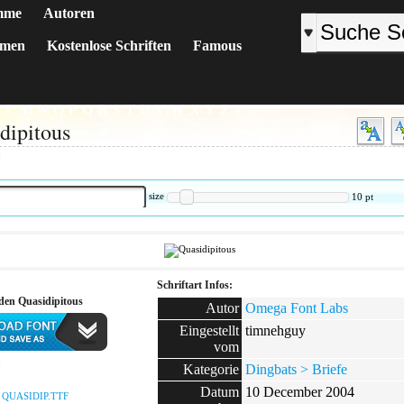
mme
Autoren
emen
Kostenlose Schriften
Famous
K
L
M
N
O
P
Q
R
S
T
U
V
W
X
Y
Z
#
dipitous
:
size
10
pt
Schriftart Infos:
den Quasidipitous
Autor
Omega Font Labs
Eingestellt
timnehguy
vom
:
Kategorie
Dingbats > Briefe
Datum
10 December 2004
:
QUASIDIP.TTF