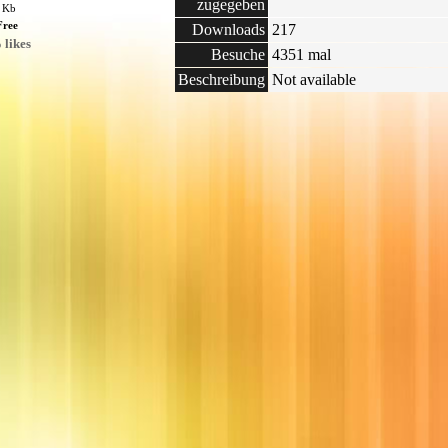
zugegeben
4 Kb
Free
Downloads
217
 likes
Besuche
4351 mal
Beschreibung
Not available