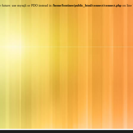
e future: use mysqli or PDO instead in
/home/fontinee/public_html/connect/connect.php
on line