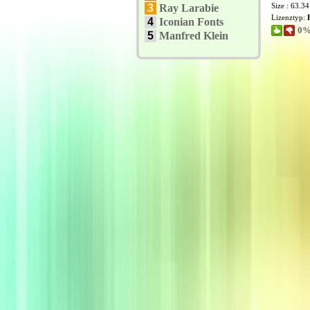
Size : 63.3
3
Ray Larabie
Lizenztyp:
4
Iconian Fonts
0%
5
Manfred Klein