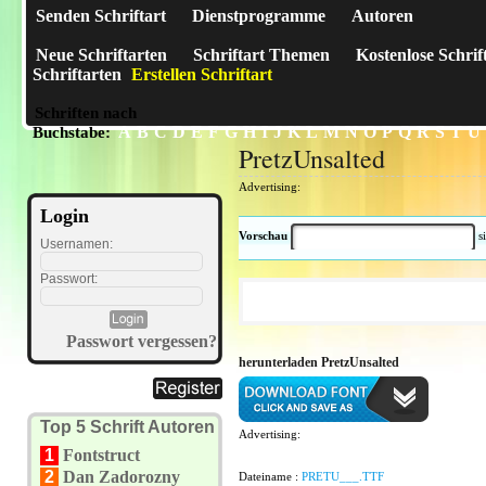
Senden Schriftart
Dienstprogramme
Autoren
Neue Schriftarten
Schriftart Themen
Kostenlose Schrif
Schriftarten
Erstellen Schriftart
Schriften nach
A
B
C
D
E
F
G
H
I
J
K
L
M
N
O
P
Q
R
S
T
U
Buchstabe:
PretzUnsalted
Advertising:
Login
Vorschau
s
Usernamen:
Passwort:
Passwort vergessen?
herunterladen PretzUnsalted
Top 5 Schrift Autoren
Advertising:
1
Fontstruct
2
Dan Zadorozny
Dateiname :
PRETU___.TTF