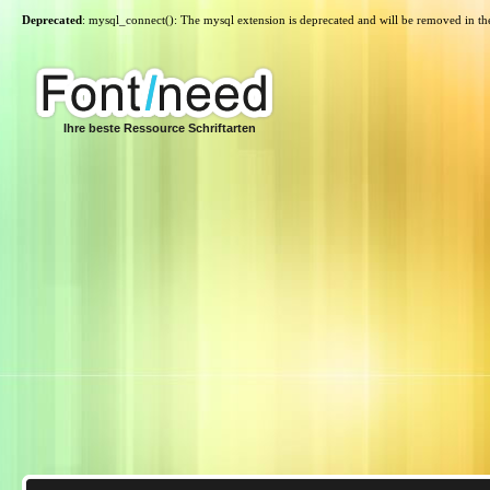
Deprecated
: mysql_connect(): The mysql extension is deprecated and will be removed in th
Ihre beste Ressource Schriftarten