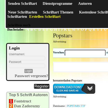
Senden Schriftart
Dienstprogramme
Autoren
Neue Schriftarten
Schriftart Themen
Kostenlose Schrif
Schriftarten
Erstellen Schriftart
Schriften nach
A
B
C
D
E
F
G
H
I
J
K
L
M
N
O
P
Q
R
S
T
U
Buchstabe:
Popstars
Advertising:
Login
Vorschau
s
Usernamen:
Passwort:
Passwort vergessen?
herunterladen Popstars
Top 5 Schrift Autoren
Advertising:
1
Fontstruct
2
Dan Zadorozny
Dateiname :
POPSTARS.TTF