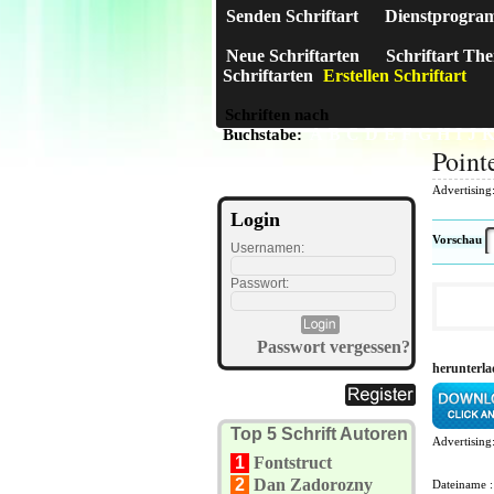
Senden Schriftart
Dienstprogra
Neue Schriftarten
Schriftart Th
Schriftarten
Erstellen Schriftart
Schriften nach
A
B
C
D
E
F
G
H
I
J
Buchstabe:
Point
Advertising
Login
Vorschau
Usernamen:
Passwort:
Passwort vergessen?
herunterla
Top 5 Schrift Autoren
Advertising
1
Fontstruct
2
Dan Zadorozny
Dateiname 