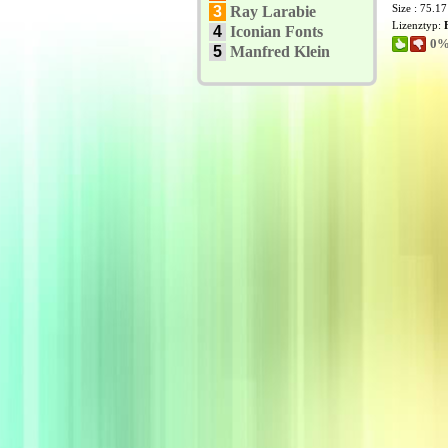
Size : 75.1
3
Ray Larabie
Lizenztyp:
4
Iconian Fonts
0%
5
Manfred Klein