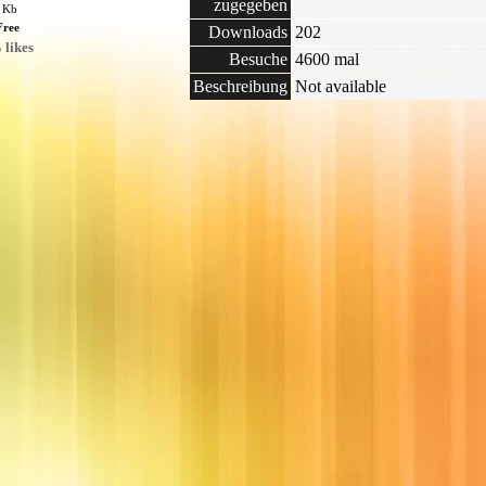
zugegeben
7 Kb
Free
Downloads
202
 likes
Besuche
4600 mal
Beschreibung
Not available