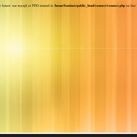
e future: use mysqli or PDO instead in
/home/fontinee/public_html/connect/connect.php
on line