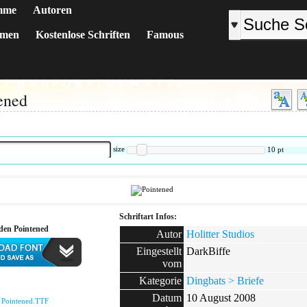
mme
Autoren
emen
Kostenlose Schriften
Famous
K
L
M
N
O
P
Q
R
S
T
U
V
W
X
Y
Z
#
ened
:
size
10
pt
Schriftart Infos:
den Pointened
Autor
Holitter Studios
Eingestellt
DarkBiffe
vom
:
Kategorie
Dingbats > Briefe
Datum
10 August 2008
:
Pointened.TTF