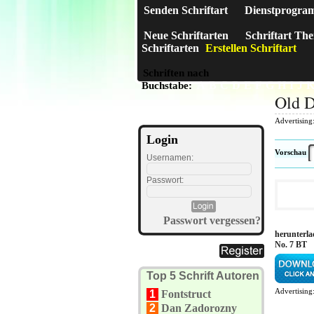
Senden Schriftart
Dienstprogra
Neue Schriftarten
Schriftart Th
Schriftarten
Erstellen Schriftart
Schriften nach
A
B
C
D
E
F
G
H
I
J
Buchstabe:
Old D
Advertising
Login
Vorschau
Usernamen:
Passwort:
Passwort vergessen?
herunterla
No. 7 BT
Top 5 Schrift Autoren
Advertising
1
Fontstruct
2
Dan Zadorozny