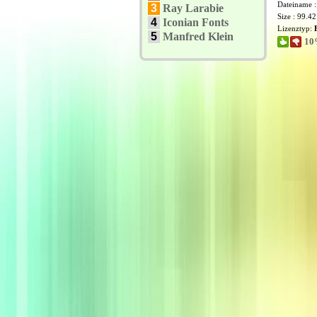
Dateiname 
3
Ray Larabie
Size : 99.4
4
Iconian Fonts
Lizenztyp:
5
Manfred Klein
10