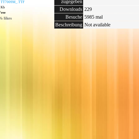
zugegeben
:
TT7009M_.TTF
2 Kb
Downloads
229
Free
Besuche
5985 mal
% likes
Beschreibung
Not available