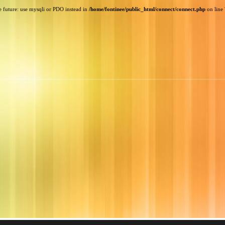
e future: use mysqli or PDO instead in
/home/fontinee/public_html/connect/connect.php
on line