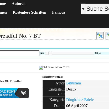
mme
Autoren
emen
Kostenlose Schriften
Famous
K
L
M
N
O
P
Q
R
S
T
U
V
W
X
Y
Z
#
readful No. 7 BT
:
size
10
pt
Schriftart Infos:
den Old Dreadful
Autor
Bitstream
Eingestellt
Deaux
vom
Kategorie
Dingbats > Briefe
:
Datum
06 April 2007