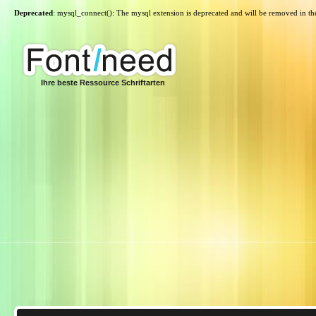
Deprecated
: mysql_connect(): The mysql extension is deprecated and will be removed in th
Ihre beste Ressource Schriftarten