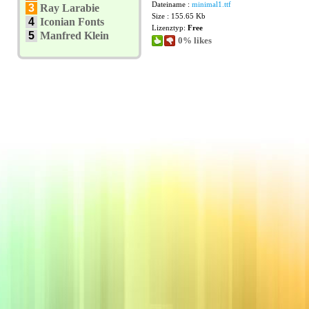
Dateiname :
minimal1.ttf
3
Ray Larabie
Size : 155.65 Kb
4
Iconian Fonts
Lizenztyp:
Free
5
Manfred Klein
0% likes