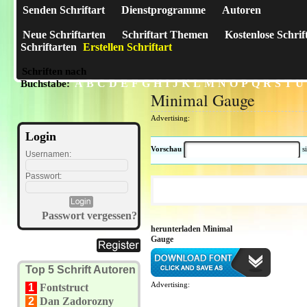
Senden Schriftart
Dienstprogramme
Autoren
Neue Schriftarten
Schriftart Themen
Kostenlose Schrif
Schriftarten
Erstellen Schriftart
Schriften nach
A
B
C
D
E
F
G
H
I
J
K
L
M
N
O
P
Q
R
S
T
U
Buchstabe:
Minimal Gauge
Advertising:
Login
Vorschau
s
Usernamen:
Passwort:
Passwort vergessen?
herunterladen Minimal
Gauge
Top 5 Schrift Autoren
Advertising:
1
Fontstruct
2
Dan Zadorozny