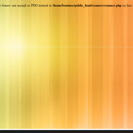
e future: use mysqli or PDO instead in
/home/fontinee/public_html/connect/connect.php
on line