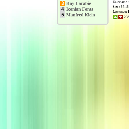
Dateiname 
3
Ray Larabie
Size : 57.1
4
Iconian Fonts
Lizenztyp:
5
Manfred Klein
23