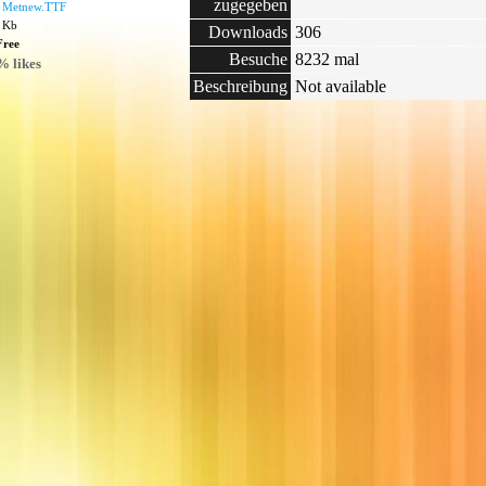
zugegeben
:
Metnew.TTF
5 Kb
Downloads
306
Free
Besuche
8232 mal
% likes
Beschreibung
Not available