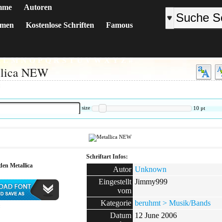
mme
Autoren
emen
Kostenlose Schriften
Famous
K
L
M
N
O
P
Q
R
S
T
U
V
W
X
Y
Z
#
llica NEW
:
size
10
pt
Schriftart Infos:
den Metallica
Autor
Unknown
Eingestellt
Jimmy999
vom
Kategorie
beruhmt > Musik/Bands
:
Datum
12 June 2006