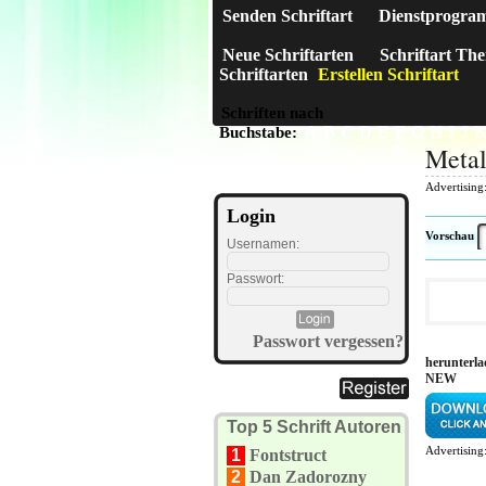
Senden Schriftart
Dienstprogra
Neue Schriftarten
Schriftart Th
Schriftarten
Erstellen Schriftart
Schriften nach
A
B
C
D
E
F
G
H
I
J
Buchstabe:
Meta
Advertising
Login
Vorschau
Usernamen:
Passwort:
Passwort vergessen?
herunterla
NEW
Top 5 Schrift Autoren
Advertising
1
Fontstruct
2
Dan Zadorozny