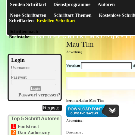
Senden Schriftart
Dienstprogramme
Autoren
Neue Schriftarten
Schriftart Themen
Kostenlose Schrif
Schriftarten
Erstellen Schriftart
Schriften nach
A
B
C
D
E
F
G
H
I
J
K
L
M
N
O
P
Q
R
S
T
U
Buchstabe:
Mau Tim
Advertising:
Login
Vorschau
s
Usernamen:
Passwort:
Passwort vergessen?
herunterladen Mau Tim
Top 5 Schrift Autoren
Advertising:
1
Fontstruct
2
Dan Zadorozny
Dateiname :