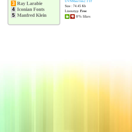
UVNMauTim2.TTF
3
Ray Larabie
Size : 74.45 Kb
4
Iconian Fonts
Lizenztyp:
Free
5
Manfred Klein
0% likes