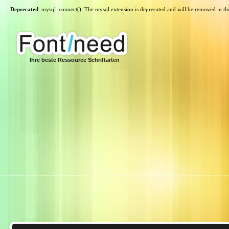
Deprecated
: mysql_connect(): The mysql extension is deprecated and will be removed in th
Ihre beste Ressource Schriftarten