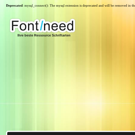
Deprecated
: mysql_connect(): The mysql extension is deprecated and will be removed in th
Ihre beste Ressource Schriftarten