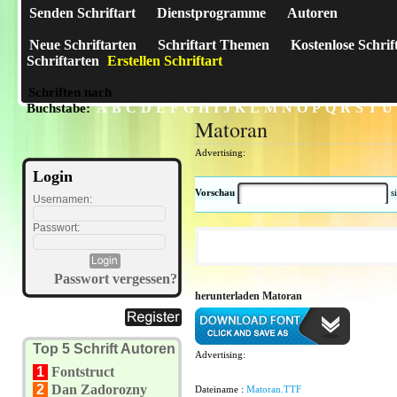
Senden Schriftart
Dienstprogramme
Autoren
Neue Schriftarten
Schriftart Themen
Kostenlose Schrif
Schriftarten
Erstellen Schriftart
Schriften nach
A
B
C
D
E
F
G
H
I
J
K
L
M
N
O
P
Q
R
S
T
U
Buchstabe:
Matoran
Advertising:
Login
Vorschau
s
Usernamen:
Passwort:
Passwort vergessen?
herunterladen Matoran
Top 5 Schrift Autoren
Advertising:
1
Fontstruct
2
Dan Zadorozny
Dateiname :
Matoran.TTF