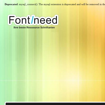
Deprecated
: mysql_connect(): The mysql extension is deprecated and will be removed in th
Ihre beste Ressource Schriftarten