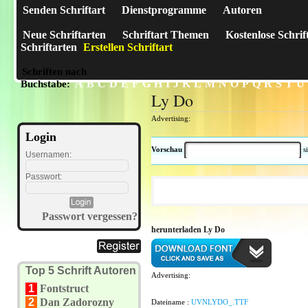
Senden Schriftart
Dienstprogramme
Autoren
Neue Schriftarten
Schriftart Themen
Kostenlose Schrif
Schriftarten
Erstellen Schriftart
Schriften nach
A
B
C
D
E
F
G
H
I
J
K
L
M
N
O
P
Q
R
S
T
U
Buchstabe:
Ly Do
Advertising:
Login
Vorschau
s
Usernamen:
Passwort:
Passwort vergessen?
herunterladen Ly Do
Top 5 Schrift Autoren
Advertising:
1
Fontstruct
2
Dan Zadorozny
Dateiname :
UVNLYDO_.TTF