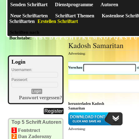
Senden Schriftart
Dienstprogramme
Autoren
Neue Schriftarten
Schriftart Themen
Kostenlose Schrif
Schriftarten
Erstellen Schriftart
Schriften nach
A
B
C
D
E
F
G
H
I
J
K
L
M
N
O
P
Q
R
S
T
U
Buchstabe:
Kadosh Samaritan
Advertising:
Login
Vorschau
s
Usernamen:
Passwort:
Passwort vergessen?
herunterladen Kadosh
Samaritan
Top 5 Schrift Autoren
Advertising:
1
Fontstruct
2
Dan Zadorozny