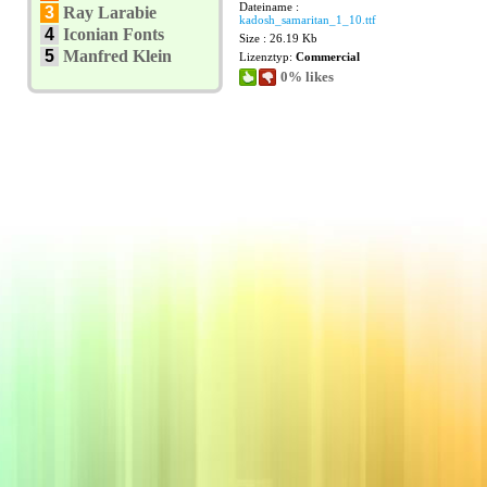
Dateiname :
3
Ray Larabie
kadosh_samaritan_1_10.ttf
4
Iconian Fonts
Size : 26.19 Kb
5
Manfred Klein
Lizenztyp:
Commercial
0% likes