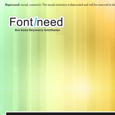
Deprecated
: mysql_connect(): The mysql extension is deprecated and will be removed in th
Ihre beste Ressource Schriftarten