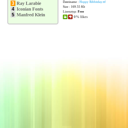
Dateiname :
Hoppy Ribbitday.ttf
3
Ray Larabie
Size : 169.55 Kb
4
Iconian Fonts
Lizenztyp:
Free
5
Manfred Klein
0% likes