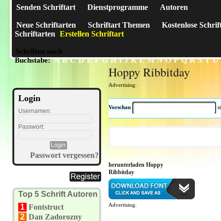
Senden Schriftart
Dienstprogramme
Autoren
Neue Schriftarten
Schriftart Themen
Kostenlose Schrif
Schriftarten
Erstellen Schriftart
Schriften nach
A
B
C
D
E
F
G
H
I
J
K
L
M
N
O
P
Q
R
S
T
U
Buchstabe:
Hoppy Ribbitday
Advertising:
Login
Vorschau
s
Usernamen:
Passwort:
Passwort vergessen?
herunterladen Hoppy
Ribbitday
Top 5 Schrift Autoren
Advertising:
1
Fontstruct
2
Dan Zadorozny