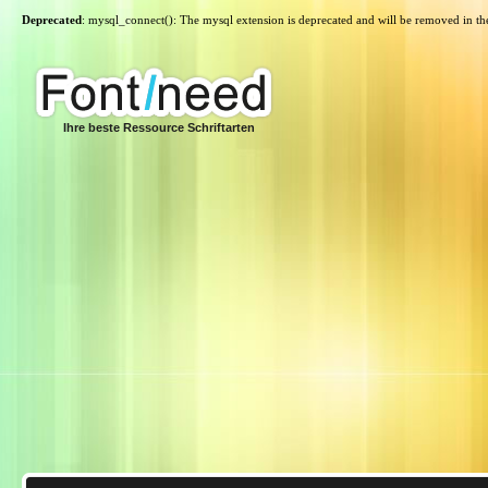
Deprecated
: mysql_connect(): The mysql extension is deprecated and will be removed in th
Ihre beste Ressource Schriftarten