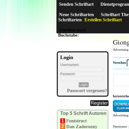
Senden Schriftart
Dienstprogra
Neue Schriftarten
Schriftart Th
Schriftarten
Erstellen Schriftart
Schriften nach
A
B
C
D
E
F
G
H
I
J
Buchstabe:
Gion
Advertising
Login
Vorschau
Usernamen:
Passwort:
Passwort vergessen?
herunterl
Top 5 Schrift Autoren
Advertising
1
Fontstruct
2
Dan Zadorozny
Dateiname :