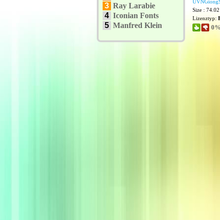
UVNGiong
3
Ray Larabie
Size : 74.0
4
Iconian Fonts
Lizenztyp:
5
Manfred Klein
0%