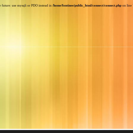
e future: use mysqli or PDO instead in
/home/fontinee/public_html/connect/connect.php
on line