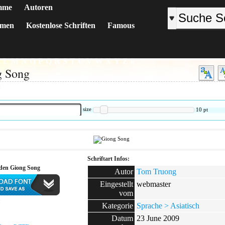
mme
Autoren
emen
Kostenlose Schriften
Famous
K
L
M
N
O
P
Q
R
S
T
U
V
W
X
Y
Z
#
g Song
:
size
10
pt
Schriftart Infos:
aden Giong Song
Autor
Tom Truong
Eingestellt
webmaster
vom
:
Kategorie
Sprache > Asiatisch
Datum
23 June 2009