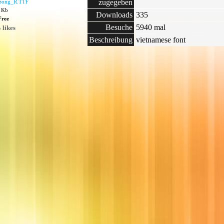
zugegeben
Song_R.TTF
2 Kb
Downloads
335
Free
Besuche
5940 mal
 likes
Beschreibung
vietnamese font