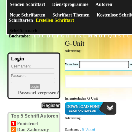
Senden Schriftart
Dienstprogramme
Autoren
Neue Schriftarten
Schriftart Themen
Kostenlose Schrif
Schriftarten
Erstellen Schriftart
Schriften nach
A
B
C
D
E
F
G
H
I
J
K
L
M
N
O
P
Q
R
S
T
U
Buchstabe:
G-Unit
Advertising:
Login
Vorschau
s
Usernamen:
Passwort:
Passwort vergessen?
herunterladen G-Unit
Top 5 Schrift Autoren
Advertising:
1
Fontstruct
2
Dan Zadorozny
Dateiname :
G-Unit.ttf