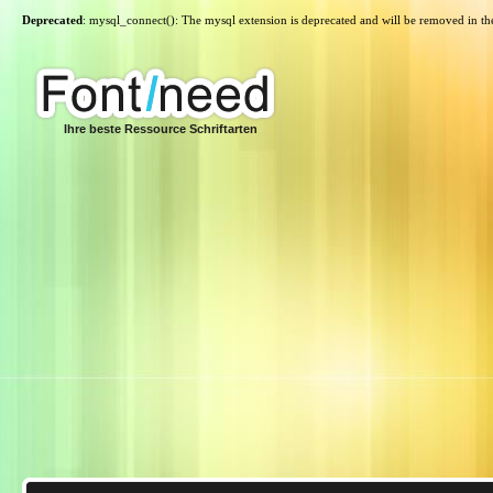
Deprecated
: mysql_connect(): The mysql extension is deprecated and will be removed in th
Ihre beste Ressource Schriftarten